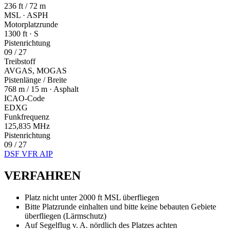
236 ft / 72 m
MSL · ASPH
Motorplatzrunde
1300 ft · S
Pistenrichtung
09 / 27
Treibstoff
AVGAS, MOGAS
Pistenlänge / Breite
768 m / 15 m · Asphalt
ICAO-Code
EDXG
Funkfrequenz
125,835 MHz
Pistenrichtung
09 / 27
DSF VFR AIP
VERFAHREN
Platz nicht unter 2000 ft MSL überfliegen
Bitte Platzrunde einhalten und bitte keine bebauten Gebiete
überfliegen (Lärmschutz)
Auf Segelflug v. A. nördlich des Platzes achten