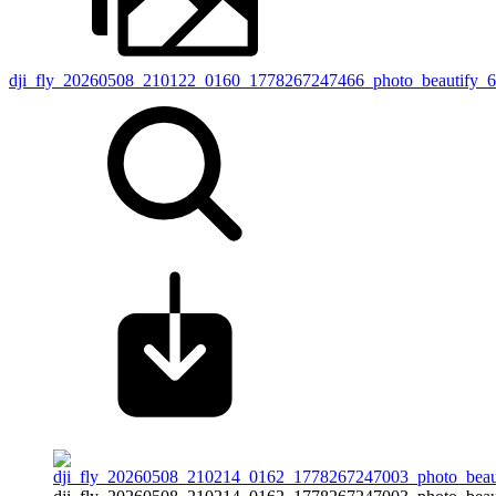
dji_fly_20260508_210122_0160_1778267247466_photo_beautify_