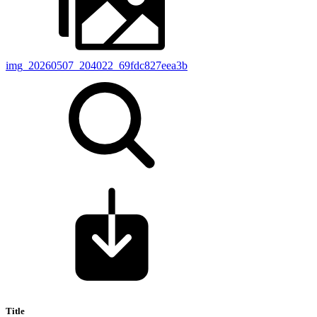
img_20260507_204022_69fdc827eea3b
Title