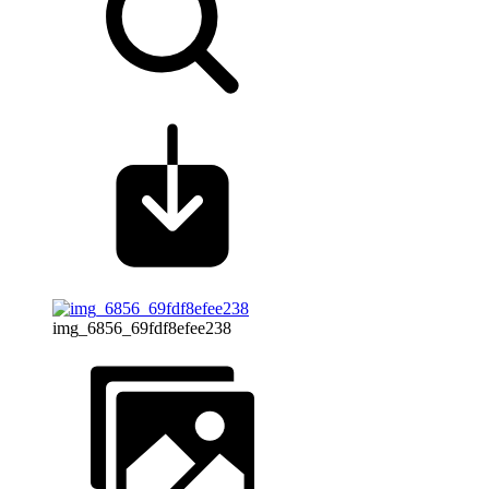
img_6856_69fdf8efee238