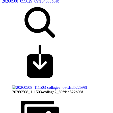
20260508_055629_69fe54583b6ab
20260508_111503-collage2_69fdad522b98f