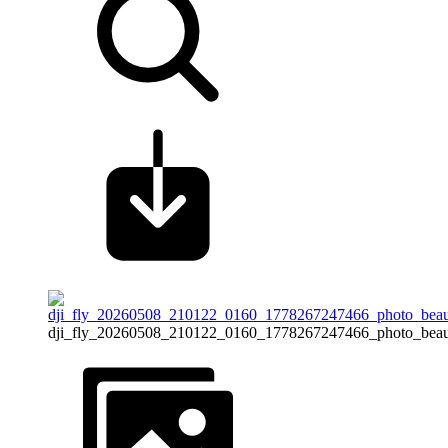
dji_fly_20260508_210122_0160_1778267247466_photo_beau