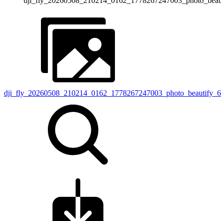
dji_fly_20260508_210214_0162_1778267247003_photo_beau
dji_fly_20260508_210214_0162_1778267247003_photo_beautify_